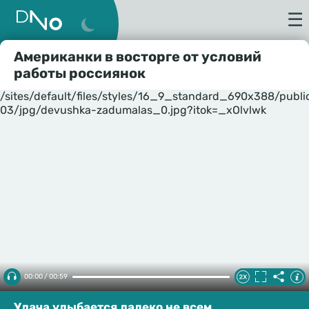
☰
Американки в восторге от условий
работы россиянок
/sites/default/files/styles/16_9_standard_690x388/publ
03/jpg/devushka-zadumalas_0.jpg?itok=_xOlvlwk
00:00 / 00:59
Удача улыбается далеко не всем.