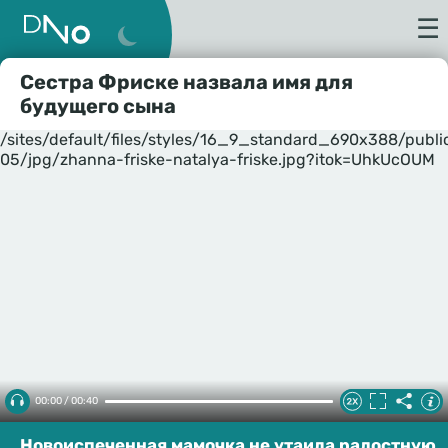
☰
Сестра Фриске назвала имя для
будущего сына
/sites/default/files/styles/16_9_standard_690x388/publ
05/jpg/zhanna-friske-natalya-friske.jpg?itok=UhkUcOUM
00:00 / 00:40
Новоиспеченная мамочка не утаила радостную