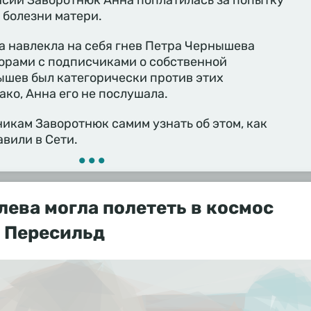
асии Заворотнюк Анна поплатилась за попытку
 болезни матери.
а навлекла на себя гнев Петра Чернышева
орами с подписчиками о собственной
ышев был категорически против этих
ако, Анна его не послушала.
икам Заворотнюк самим узнать об этом, как
авили в Сети.
•••
лева могла полететь в космос
 Пересильд