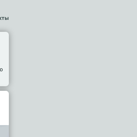
кты
о