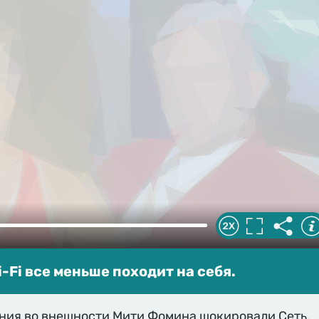
-Fi все меньше походит на себя.
ния во внешности Мити Фомина шокировали Сеть.