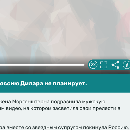
Россию Дилара не планирует.
жена Моргенштерна подразнила мужскую
 видео, на котором засветила свои прелести в
ара вместе со звездным супругом покинула Россию,