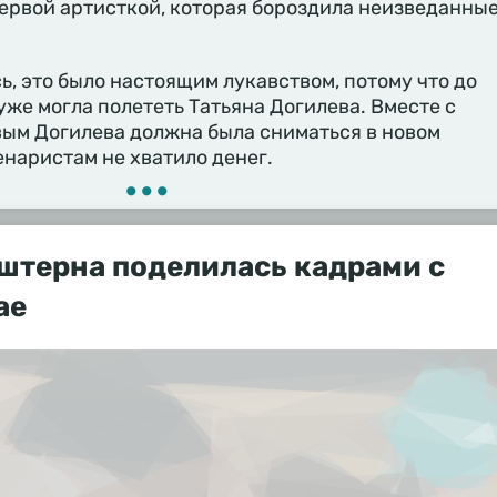
первой артисткой, которая бороздила неизведанны
ь, это было настоящим лукавством, потому что до
уже могла полететь Татьяна Догилева. Вместе с
ым Догилева должна была сниматься в новом
енаристам не хватило денег.
•••
штерна поделилась кадрами с
ае