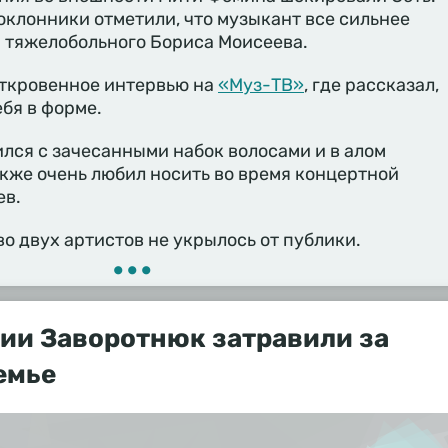
оклонники отметили, что музыкант все сильнее
 тяжелобольного Бориса Моисеева.
откровенное интервью на
«Муз-ТВ»
, где рассказал,
бя в форме.
лся с зачесанными набок волосами и в алом
кже очень любил носить во время концертной
ев.
о двух артистов не укрылось от публики.
•••
ии Заворотнюк затравили за
емье