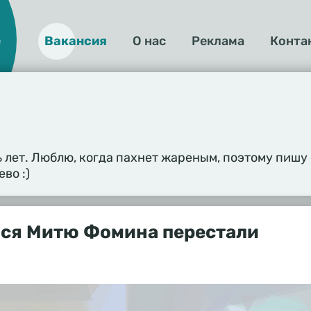
е
Вакансия
О нас
Реклама
Конта
О
нас
 лет. Люблю, когда пахнет жареным, поэтому пишу 
во :)
ся Митю Фомина перестали