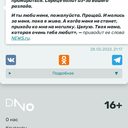
примириться. Сердце болит из-за вашего
разлада.
И ты люби меня, пожалуйста. Прощай. И молись
за меня, пока я жива. А когда меня не станет,
приходи ко мне на могилку. Целую. Твоя мама,
которая очень тебя любит», —
приводит ее слова
NEWS.ru
.
28.05.2022, 21:17
VK
Odnoklassniki
Telegr
Подробнее
Подвал
О нас
Контакты