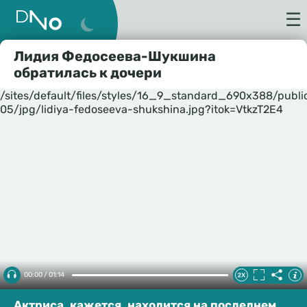
☰
Лидия Федосеева-Шукшина
обратилась к дочери
/sites/default/files/styles/16_9_standard_690x388/publ
05/jpg/lidiya-fedoseeva-shukshina.jpg?itok=VtkzT2E4
00:00 / 01:14
Актриса, кажется, находится на последнем