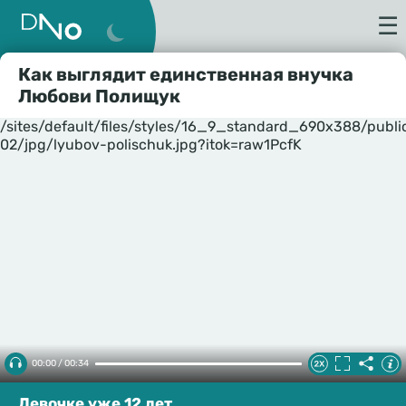
☰
Как выглядит единственная внучка
Любови Полищук
/sites/default/files/styles/16_9_standard_690x388/publ
02/jpg/lyubov-polischuk.jpg?itok=raw1PcfK
00:00 / 00:34
Девочке уже 12 лет.