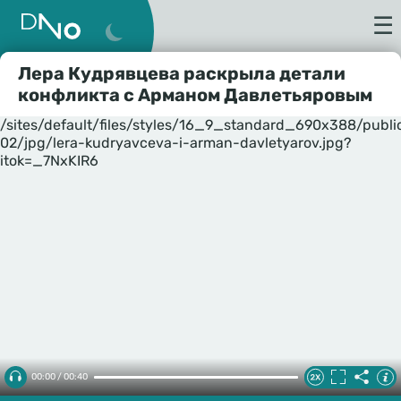
☰
Лера Кудрявцева раскрыла детали
конфликта с Арманом Давлетьяровым
/sites/default/files/styles/16_9_standard_690x388/publ
02/jpg/lera-kudryavceva-i-arman-davletyarov.jpg?
itok=_7NxKIR6
00:00 / 00:40