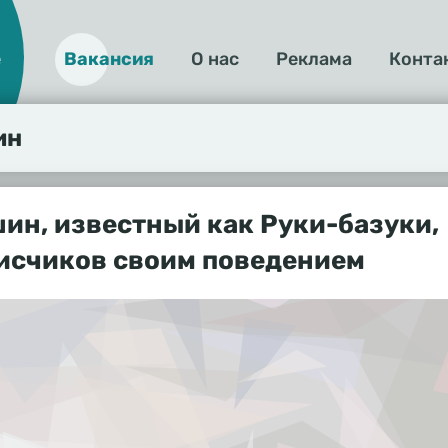
е
Вакансия
О нас
Реклама
Конта
О
нас
ин
ин, известный как Руки-базуки,
исчиков своим поведением