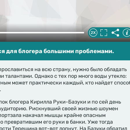
ся для блогера большими проблемами.
прославиться на всю страну, нужно было обладать
 талантами. Однако с тех пор много воды утекло:
тным может практически каждый, кто найдет спосо
.
ок блогера Кирилла Руки-Базуки и по сей день
аудиторию. Рискнувший своей жизнью шоумен
портзала накачал мышцы крайне опасным
о превратившим его руки в банки. Уже тогда
ности Терешина вот-вот лопнут. На Базуки обратил