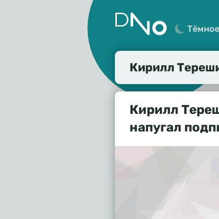
Тёмно
Кирилл Тереш
Кирилл Тереш
напугал подп