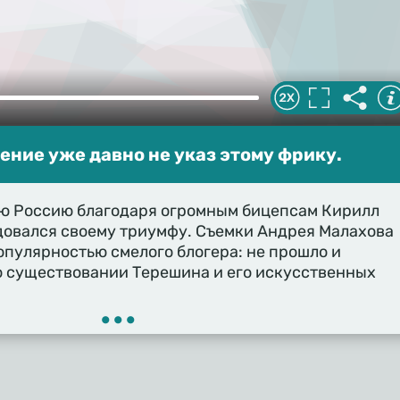
ние уже давно не указ этому фрику.
ю Россию благодаря огромным бицепсам Кирилл
довался своему триумфу. Съемки Андрея Малахова
опулярностью смелого блогера: не прошло и
 о существовании Терешина и его искусственных
•••