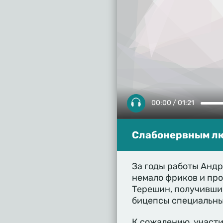
00:00 / 01:21
Слабонервным люд
За годы работы Андр
немало фриков и про
Терешин, получивши
бицепсы специальны
К сожалению, участи