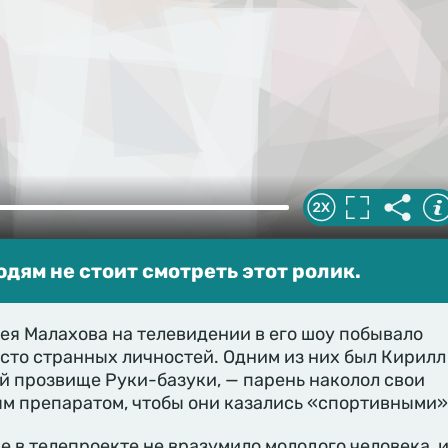
ям не стоит смотреть этот ролик.
ея Малахова на телевидении в его шоу побывало
сто странных личностей. Одним из них был Кирилл
й прозвище Руки-базуки, — парень наколол свои
м препаратом, чтобы они казались «спортивными»
е в телепроекте не вразумило молодого человека, 