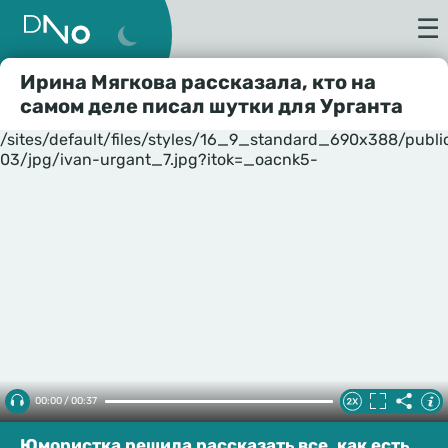
☰
Ирина Мягкова рассказала, кто на
самом деле писал шутки для Урганта
/sites/default/files/styles/16_9_standard_690x388/publ
03/jpg/ivan-urgant_7.jpg?itok=_oacnk5-
00:00 / 00:37
Юмористка решила рассказать все, как есть.