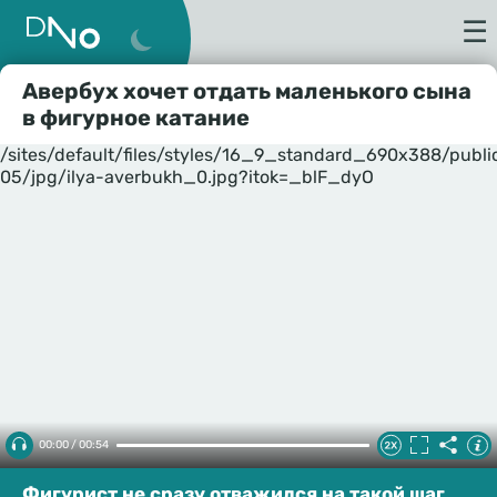
☰
Авербух хочет отдать маленького сына
в фигурное катание
/sites/default/files/styles/16_9_standard_690x388/publ
05/jpg/ilya-averbukh_0.jpg?itok=_blF_dyO
00:00 / 00:54
Фигурист не сразу отважился на такой шаг.