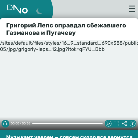
☰
Григорий Лепс оправдал сбежавшего
Газманова и Пугачеву
/sites/default/files/styles/16_9_standard_690x388/publ
05/jpg/grigoriy-leps_12.jpg?itok=qFYU_Bbb
00:00 / 00:56
Музыкант уверен — совсем скоро все вернутся