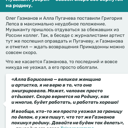
на родину.
Олег Газманов и Алла Пугачева поставили Григория
Лепса в максимально неудобное положение.
Музыканту пришлось отдуваться за сбежавших из
России коллег. Так, в беседе с журналистами артист
тут же поспешил оправдать и Пугачеву, и Газманова
и отметил — ждать возвращения Примадонны можно
совсем скоро.
Что же касается Газманова, то последний и вовсе
никуда не уезжал, а его просто оболгали.
«Алла Борисовна — великая женщина
и артистка, я не верю в то, что она
эмигрировала. Может, человек просто
отдыхает. Скоро вернется на Родину, как
и многие, будет работать, и работать хорошо!
И вообще, кто-то же просто уезжал за границу
по делам, а уже пишут, что тот же Газманов
покинул родину. Давайте не будем так делать»,