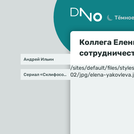
Тёмно
Коллега Елен
сотрудничес
Андрей Ильин
/sites/default/files/st
02/jpg/elena-yakovleva.
Сериал «Склифосовский»