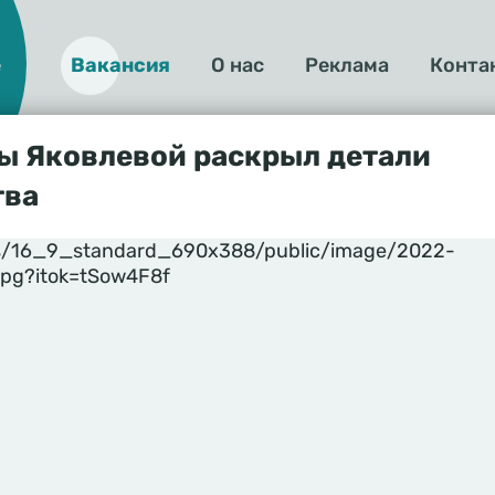
е
Вакансия
О нас
Реклама
Конта
О
нас
ы Яковлевой раскрыл детали
тва
yles/16_9_standard_690x388/public/image/2022-
jpg?itok=tSow4F8f