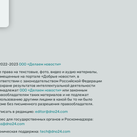
2022-2023
ООО «Делаем новости»
е права на текстовые, фото, видео и аудио материалы,
змещенные на портале «Добрые новости», в
ответствии с законодательством Российской Федерации
 охране результатов интеллектуальной деятельности
инадлежат
ООО «Делаем новости»
или законным
авообладателям таких материалов и не подлежат
пользованию другими лицами в какой бы то ни было
рме без письменного разрешения правообладателя.
писать в редакцию:
editor@dno24.com
рес для государственных органов и Роскомнадзора:
ss@dno24.com
хническая поддержка:
tech@dno24.com