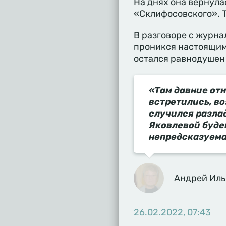
На днях она вернула
«Склифосовского». Т
В разговоре с журн
проникся настоящими
остался равнодушен 
«Там давние отн
встретились, в
случился разлад
Яковлевой будем
непредсказуема
Андрей Ил
26.02.2022, 07:43