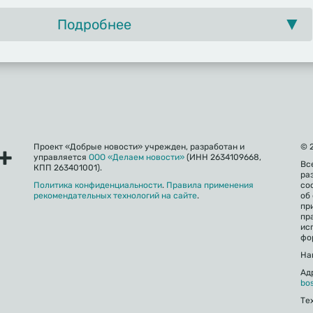
Подробнее
Проект «Добрые новости» учрежден, разработан и
© 
управляется
ООО «Делаем новости»
(ИНН 2634109668,
Вс
КПП 263401001).
ра
Политика конфиденциальности
.
Правила применения
со
рекомендательных технологий на сайте
.
об
пр
пр
ис
фо
На
Ад
bo
Те