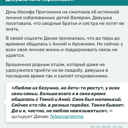
Дочь Иосифа Пригожина не смолчала об истинной
личине избалованных детей Валерии. Девушка
посетовала, что сводные братья и сестра не хотят ее
знать.
В своей соцсети Даная призналась, что до поры до
времени общалась с Анной и Арсением. Но сейчас у
всех своя личная жизнь и поддерживать связь не
удается.
Брошенная родным отцом, который даже не
удосужился прийти на ее свадьбу, девушка в
последнее время так и сыплет откровениями.
«Люблю их безумно, но дети-то растут, у всех
свои семьи. Больше всего я в свое время
общалась с Темой и Аней. Сеня был маленький.
Сейчас кто где, в разных городах. Такое бывает.
Да и я, честно, не люблю навязываться», —
цитирует Данаю
Teleprogramma
.
31.03.2022, 12:26