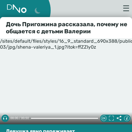
☰
Дочь Пригожина рассказала, почему не
общается с детьми Валерии
/sites/default/files/styles/16_9_standard_690x388/publ
03/jpg/shena-valeriya_1.jpg?itok=ffZZIy0z
00:00 / 00:50
Девушка явно переживает.