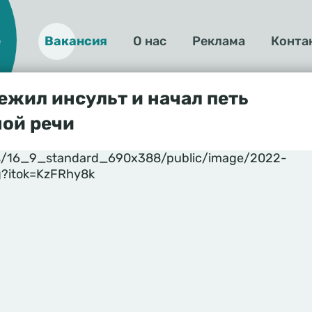
е
Вакансия
О нас
Реклама
Конта
О
нас
жил инсульт и начал петь
ной речи
yles/16_9_standard_690x388/public/image/2022-
g?itok=KzFRhy8k