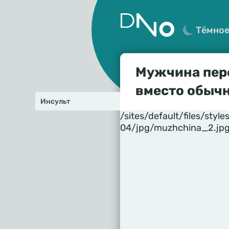
Тёмно
Мужчина пере
вместо обыч
Инсульт
/sites/default/files/st
04/jpg/muzhchina_2.jp