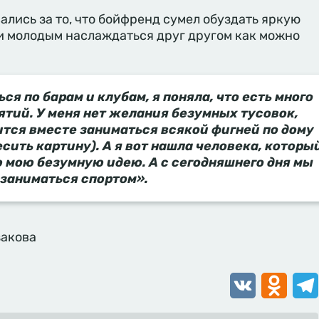
лись за то, что бойфренд сумел обуздать яркую
и молодым наслаждаться друг другом как можно
ся по барам и клубам, я поняла, что есть много
ятий. У меня нет желания безумных тусовок,
ится вместе заниматься всякой фигней по дому
есить картину). А я вот нашла человека, которы
ю мою безумную идею. А с сегодняшнего дня мы
 заниматься спортом».
акова
VK
Odnoklassn
Tele