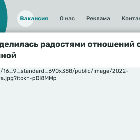
е
Вакансия
О нас
Реклама
Конта
О
нас
делилась радостями отношений 
иной
yles/16_9_standard_690x388/public/image/2022-
a.jpg?itok=-pDI8MMp