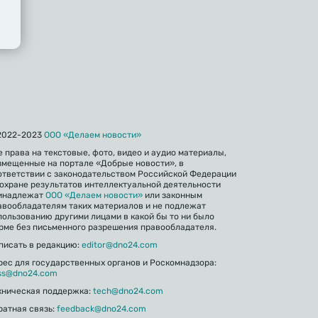
2022-2023
ООО «Делаем новости»
е права на текстовые, фото, видео и аудио материалы,
змещенные на портале «Добрые новости», в
ответствии с законодательством Российской Федерации
 охране результатов интеллектуальной деятельности
инадлежат
ООО «Делаем новости»
или законным
авообладателям таких материалов и не подлежат
пользованию другими лицами в какой бы то ни было
рме без письменного разрешения правообладателя.
писать в редакцию:
editor@dno24.com
рес для государственных органов и Роскомнадзора:
ss@dno24.com
хническая поддержка:
tech@dno24.com
ратная связь:
feedback@dno24.com