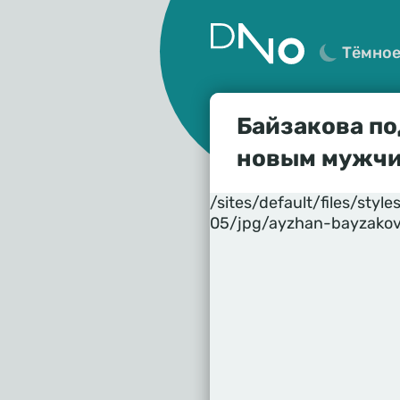
Тёмно
Байзакова по
новым мужч
/sites/default/files/st
05/jpg/ayzhan-bayzakov