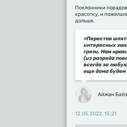
Поклонники порадова
красотку, и пожелал
дольше.
«Перестав шлять
интересных зан
грязи. Нам нрав
(из разряда пов
всегда за любу
еще дома будем
Айжан Байз
12.05.2022, 15:21