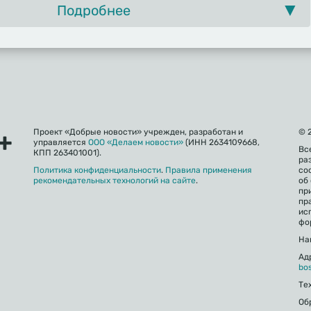
Подробнее
Проект «Добрые новости» учрежден, разработан и
© 
управляется
ООО «Делаем новости»
(ИНН 2634109668,
Вс
КПП 263401001).
ра
Политика конфиденциальности
.
Правила применения
со
рекомендательных технологий на сайте
.
об
пр
пр
ис
фо
На
Ад
bo
Те
Об