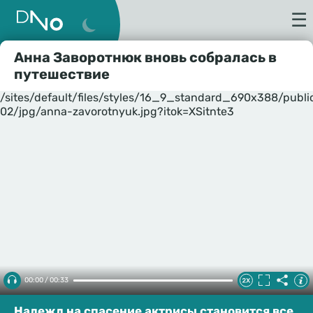
☰
Анна Заворотнюк вновь собралась в
путешествие
/sites/default/files/styles/16_9_standard_690x388/publ
02/jpg/anna-zavorotnyuk.jpg?itok=XSitnte3
00:00 / 00:33
Надежд на спасение актрисы становится все